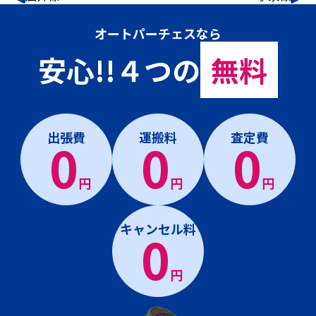
オートパーチェスなら
安心!!４つの
無料
出張費
運搬料
査定費
0
0
0
円
円
円
キャンセル料
0
円