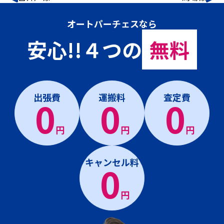
オートパーチェスなら
安心!!４つの
無料
出張費
運搬料
査定費
0
0
0
円
円
円
キャンセル料
0
円