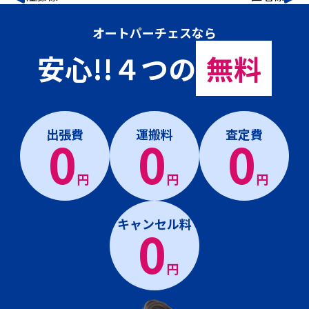
オートパーチェスなら
安心!!４つの
無料
出張費
運搬料
査定費
0
0
0
円
円
円
キャンセル料
0
円