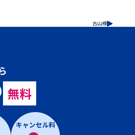
古山様
ら
の
無料
キャンセル料