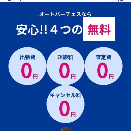
オートパーチェスなら
安心!!４つの
無料
出張費
運搬料
査定費
0
0
0
円
円
円
キャンセル料
0
円