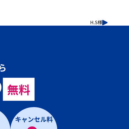
H.S様
ら
の
無料
キャンセル料