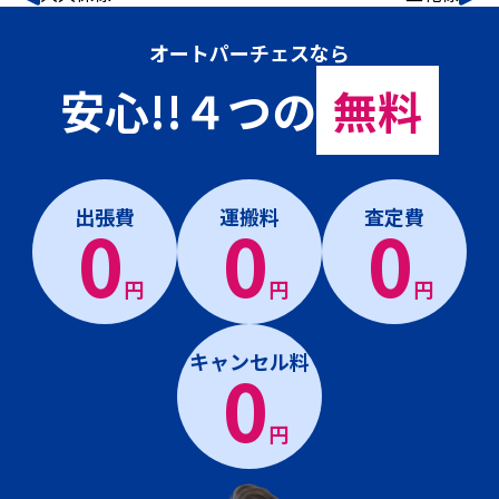
オートパーチェスなら
安心!!４つの
無料
出張費
運搬料
査定費
0
0
0
円
円
円
キャンセル料
0
円