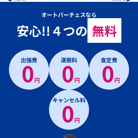
オートパーチェスなら
安心!!４つの
無料
出張費
運搬料
査定費
0
0
0
円
円
円
キャンセル料
0
円