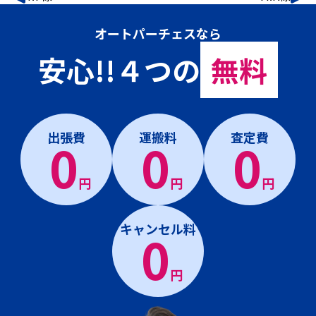
オートパーチェスなら
安心!!４つの
無料
出張費
運搬料
査定費
0
0
0
円
円
円
キャンセル料
0
円