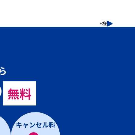
F様
ら
の
無料
キャンセル料