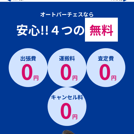
オートパーチェスなら
安心!!４つの
無料
出張費
運搬料
査定費
0
0
0
円
円
円
キャンセル料
0
円