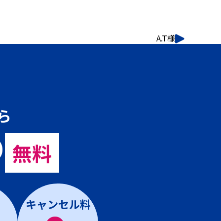
A.T様
ら
の
無料
キャンセル料