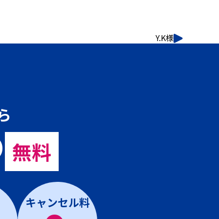
Y.K様
ら
の
無料
キャンセル料