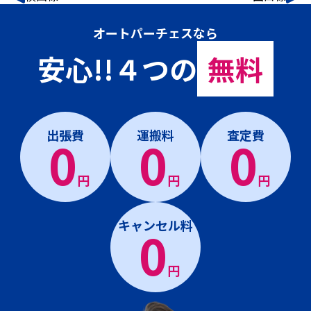
オートパーチェスなら
安心!!４つの
無料
出張費
運搬料
査定費
0
0
0
円
円
円
キャンセル料
0
円