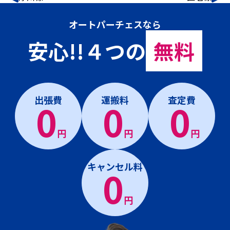
オートパーチェスなら
安心!!４つの
無料
出張費
運搬料
査定費
0
0
0
円
円
円
キャンセル料
0
円