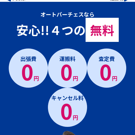
オートパーチェスなら
安心!!４つの
無料
出張費
運搬料
査定費
0
0
0
円
円
円
キャンセル料
0
円