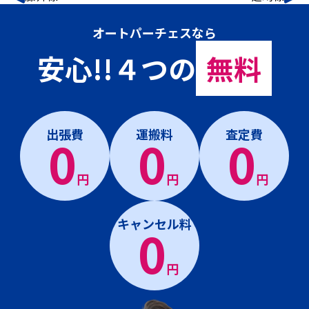
オートパーチェスなら
安心!!４つの
無料
出張費
運搬料
査定費
0
0
0
円
円
円
キャンセル料
0
円