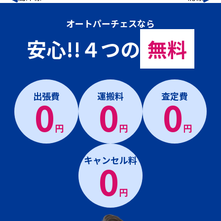
オートパーチェスなら
安心!!４つの
無料
出張費
運搬料
査定費
0
0
0
円
円
円
キャンセル料
0
円