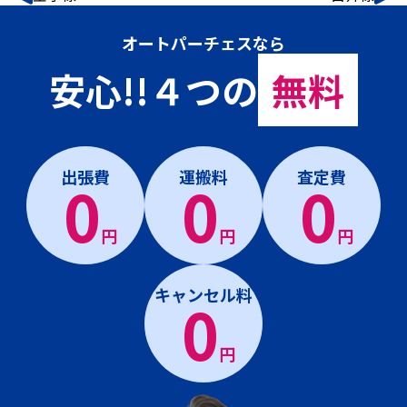
オートパーチェスなら
安心!!４つの
無料
出張費
運搬料
査定費
0
0
0
円
円
円
キャンセル料
0
円