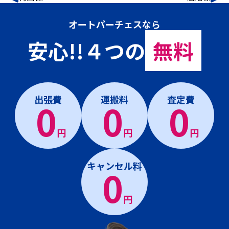
オートパーチェスなら
安心!!４つの
無料
出張費
運搬料
査定費
0
0
0
円
円
円
キャンセル料
0
円