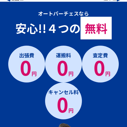
オートパーチェスなら
安心!!４つの
無料
出張費
運搬料
査定費
0
0
0
円
円
円
キャンセル料
0
円