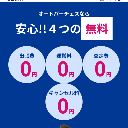
オートパーチェスなら
安心!!４つの
無料
出張費
運搬料
査定費
0
0
0
円
円
円
キャンセル料
0
円