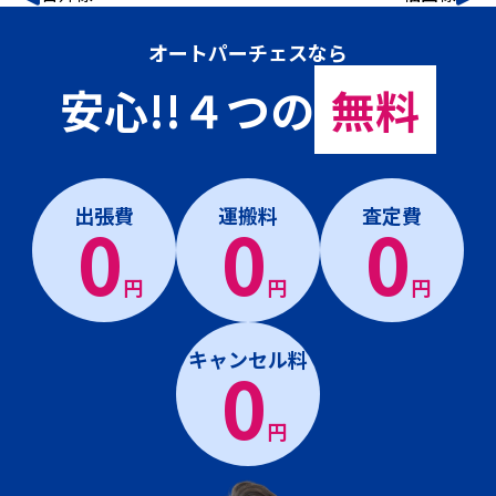
オートパーチェスなら
安心!!４つの
無料
出張費
運搬料
査定費
0
0
0
円
円
円
キャンセル料
0
円