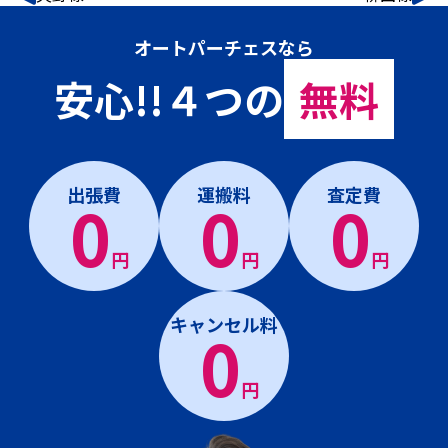
オートパーチェスなら
安心!!４つの
無料
出張費
運搬料
査定費
0
0
0
円
円
円
キャンセル料
0
円