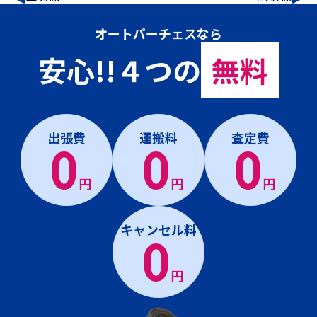
オートパーチェスなら
安心!!４つの
無料
出張費
運搬料
査定費
0
0
0
円
円
円
キャンセル料
0
円