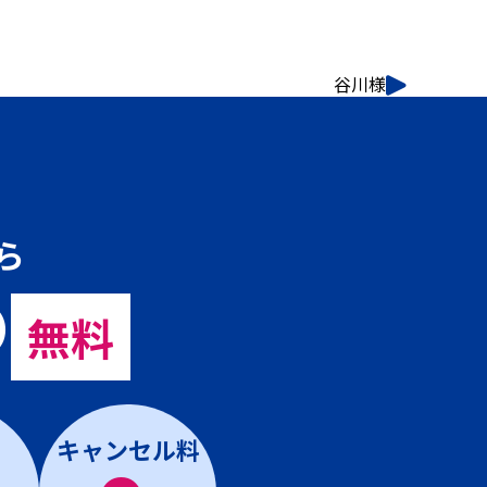
谷川様
ら
の
無料
キャンセル料