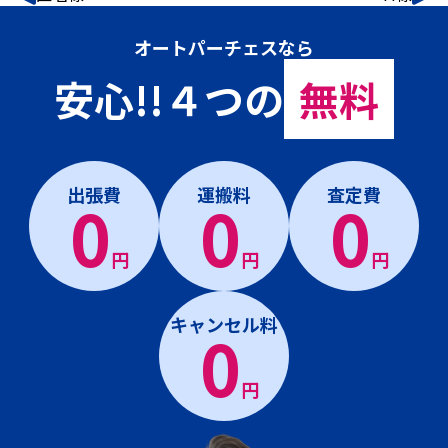
オートパーチェスなら
安心!!４つの
無料
出張費
運搬料
査定費
0
0
0
円
円
円
キャンセル料
0
円