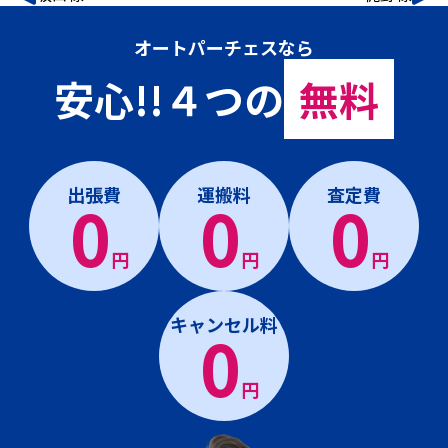
オートパーチェスなら
安心!!４つの
無料
出張費
運搬料
査定費
0
0
0
円
円
円
キャンセル料
0
円