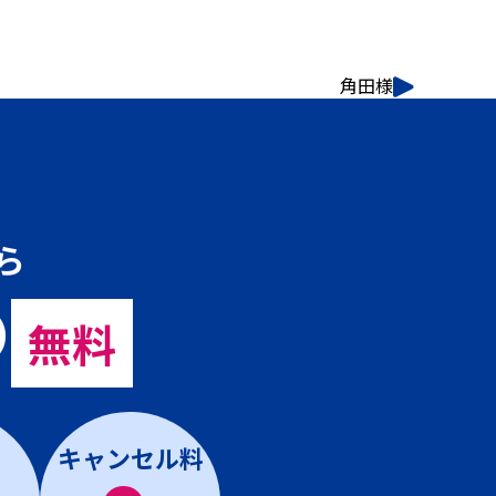
角田様
ら
の
無料
キャンセル料