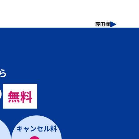
藤田様
ら
の
無料
キャンセル料