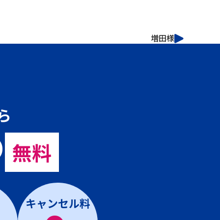
増田様
ら
の
無料
キャンセル料