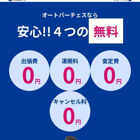
オートパーチェスなら
安心!!４つの
無料
出張費
運搬料
査定費
0
0
0
円
円
円
キャンセル料
0
円