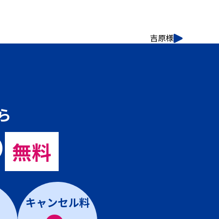
吉原様
ら
の
無料
キャンセル料