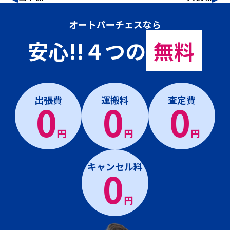
オートパーチェスなら
安心!!４つの
無料
出張費
運搬料
査定費
0
0
0
円
円
円
キャンセル料
0
円