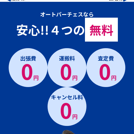
オートパーチェスなら
安心!!４つの
無料
出張費
運搬料
査定費
0
0
0
円
円
円
キャンセル料
0
円