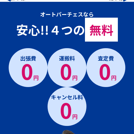
オートパーチェスなら
安心!!４つの
無料
出張費
運搬料
査定費
0
0
0
円
円
円
キャンセル料
0
円