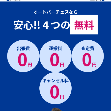
オートパーチェスなら
安心!!４つの
無料
出張費
運搬料
査定費
0
0
0
円
円
円
キャンセル料
0
円