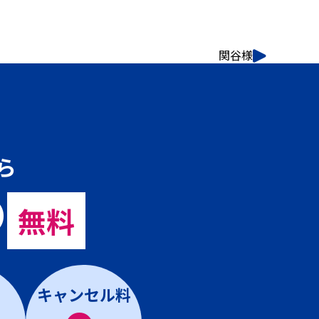
関谷様
ら
の
無料
キャンセル料