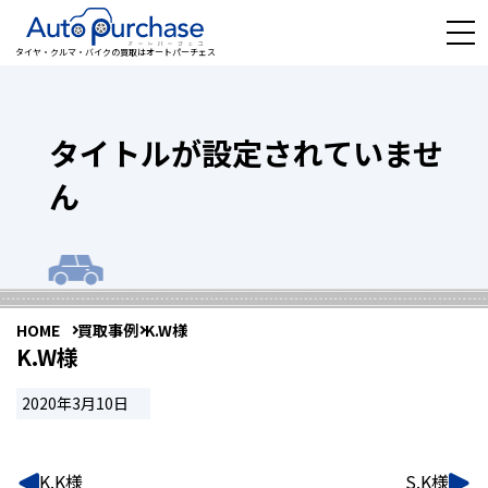
タイヤ・クルマ・バイクの買取はオートパーチェス
タイトルが設定されていませ
ん
HOME
買取事例
K.W様
K.W様
2020年3月10日
K.K様
S.K様