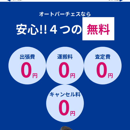
オートパーチェスなら
安心!!４つの
無料
出張費
運搬料
査定費
0
0
0
円
円
円
キャンセル料
0
円