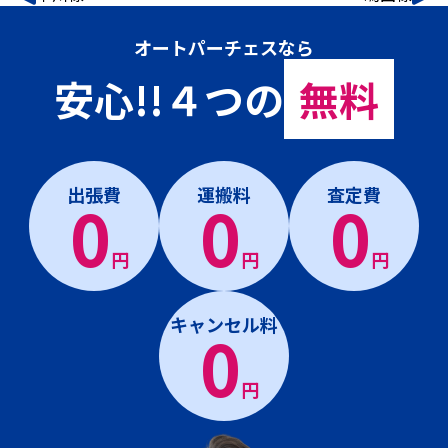
オートパーチェスなら
安心!!４つの
無料
出張費
運搬料
査定費
0
0
0
円
円
円
キャンセル料
0
円