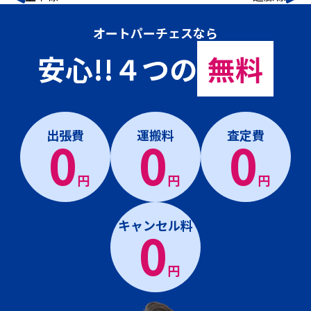
オートパーチェスなら
安心!!４つの
無料
出張費
運搬料
査定費
0
0
0
円
円
円
キャンセル料
0
円