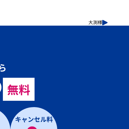
大渕様
ら
の
無料
キャンセル料