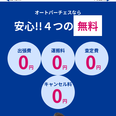
オートパーチェスなら
安心!!４つの
無料
出張費
運搬料
査定費
0
0
0
円
円
円
キャンセル料
0
円