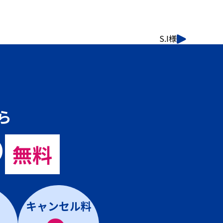
S.I様
ら
の
無料
キャンセル料