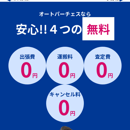
オートパーチェスなら
安心!!４つの
無料
出張費
運搬料
査定費
0
0
0
円
円
円
キャンセル料
0
円