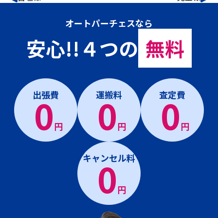
オートパーチェスなら
安心!!４つの
無料
出張費
運搬料
査定費
0
0
0
円
円
円
キャンセル料
0
円