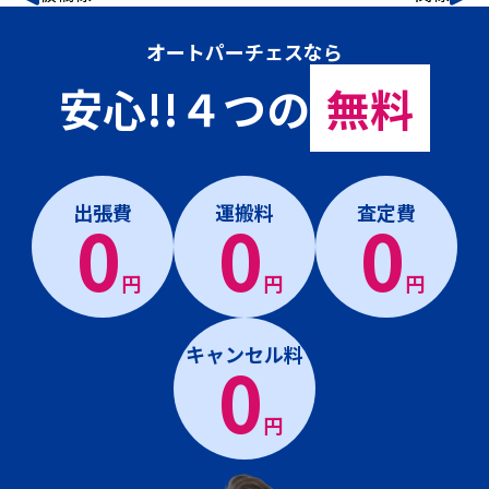
オートパーチェスなら
安心!!４つの
無料
出張費
運搬料
査定費
0
0
0
円
円
円
キャンセル料
0
円