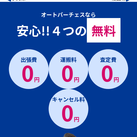
オートパーチェスなら
安心!!４つの
無料
出張費
運搬料
査定費
0
0
0
円
円
円
キャンセル料
0
円