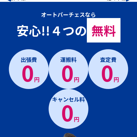
オートパーチェスなら
安心!!４つの
無料
出張費
運搬料
査定費
0
0
0
円
円
円
キャンセル料
0
円