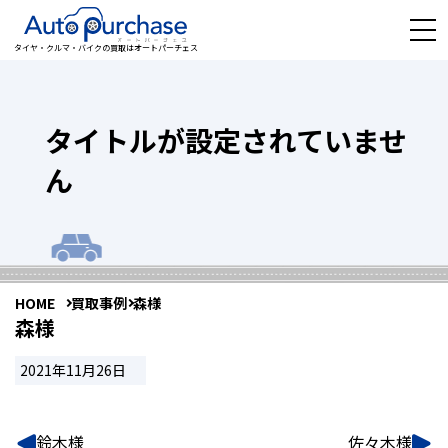
タイヤ・クルマ・バイクの買取はオートパーチェス
タイトルが設定されていませ
ん
HOME
買取事例
森様
森様
2021年11月26日
鈴木様
佐々木様