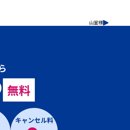
山室様
ら
の
無料
キャンセル料